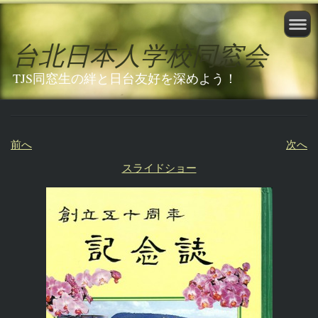
台北日本人学校同窓会
TJS同窓生の絆と日台友好を深めよう！
前へ
次へ
スライドショー