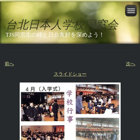
台北日本人学校同窓会
TJS同窓生の絆と日台友好を深めよう！
前へ
次へ
スライドショー