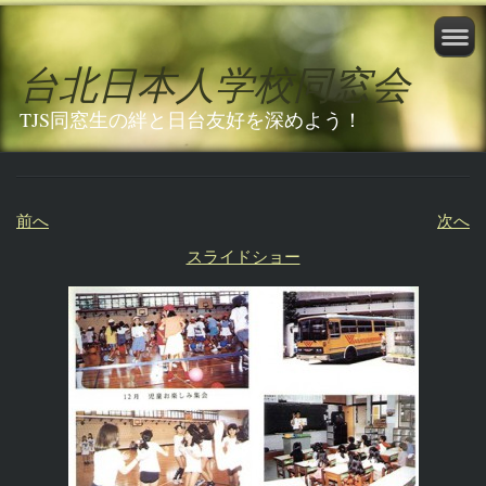
台北日本人学校同窓会
TJS同窓生の絆と日台友好を深めよう！
前へ
次へ
スライドショー