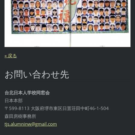
« 戻る
お問い合わせ先
台北日本人学校同窓会
日本本部
〒599-8113 大阪府堺市東区日置荘田中町46‐1‐504
森田房樹事務所
tjs.alum
ninw@gma
il.com