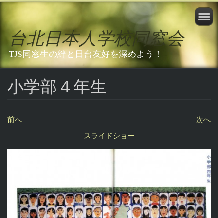
台北日本人学校同窓会
TJS同窓生の絆と日台友好を深めよう！
小学部４年生
前へ
次へ
スライドショー